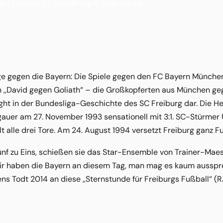
en Freiburgs Bundesliga-Selbstbild.
ge gegen die Bayern: Die Spiele gegen den FC Bayern München
on ,,David gegen Goliath“ – die Großkopferten aus München g
light in der Bundesliga-Geschichte des SC Freiburg dar. Die
gauer am 27. November 1993 sensationell mit 3:1. SC-Stürmer
elt alle drei Tore. Am 24. August 1994 versetzt Freiburg ganz 
 Fünf zu Eins, schießen sie das Star-Ensemble von Trainer-Ma
Wir haben die Bayern an diesem Tag, man mag es kaum ausspre
ns Todt 2014 an diese ,,Sternstunde für Freiburgs Fußball“ 