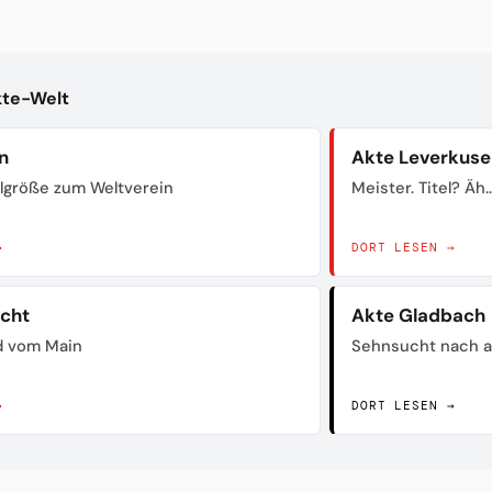
kte-Welt
n
Akte Leverkuse
lgröße zum Weltverein
Meister. Titel? Äh..
→
DORT LESEN →
acht
Akte Gladbach
d vom Main
Sehnsucht nach a
→
DORT LESEN →