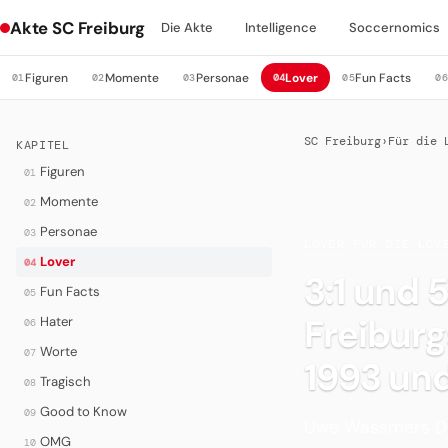
Akte SC Freiburg
Die Akte
Intelligence
Soccernomics
Figuren
Momente
Personae
Lover
Fun Facts
01
02
03
04
05
0
SC Freiburg
›
Für die 
KAPITEL
Figuren
01
Momente
02
Personae
03
LOVER
·
FÜR DIE LOV
Lover
04
3:1 und 
Fun Facts
05
Freibur
Hater
06
Worte
07
1993 un
Tragisch
08
Good to Know
09
Uwe Wassmers Dre
OMG
10