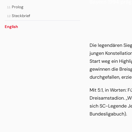
Bayern 1994 präg
Prolog
11
Steckbrief
12
English
Die legendären Sie
jungen Konstellati
Start weg ein High
gewinnen die Breis
durchgefallen, erzi
Mit 5:1, in Worten:
Dreisamstadion. ,,
sich SC-Legende Je
Bundesligabuch).