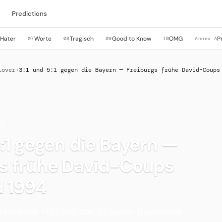
Predictions
Hater
Worte
Tragisch
Good to Know
OMG
P
6
07
08
09
10
Annex A
Lover
›
3:1 und 5:1 gegen die Bayern — Freiburgs frühe David-Coups
ER
5:1 gegen die Bayern —
gs frühe David-Coups
d 1994
ierpack 1993 und das 5:1 gegen Trapattonis