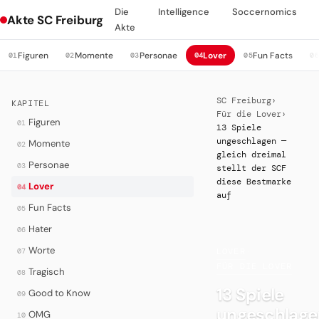
Die
Intelligence
Soccernomics
Akte SC Freiburg
Akte
Figuren
Momente
Personae
Lover
Fun Facts
01
02
03
04
05
0
SC Freiburg
›
KAPITEL
Für die Lover
›
Figuren
01
13 Spiele
ungeschlagen —
Momente
02
gleich dreimal
Personae
03
stellt der SCF
diese Bestmarke
Lover
04
auf
Fun Facts
05
Hater
06
Worte
07
LOVER
·
FÜR DIE LOVER
Tragisch
08
13 Spiele
Good to Know
09
ungeschlage
OMG
10