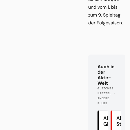
und vom 1. bis
zum 9. Spieltag
der Folgesaison.
Auch in
der
Akte-
Welt
GLEICHES
KAPITEL ·
ANDERE
KLUBS
Akte
Akte
Gladbach
Stutt