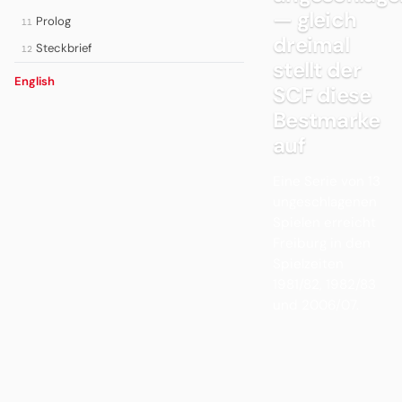
— gleich
Prolog
11
dreimal
Steckbrief
12
stellt der
English
SCF diese
Bestmarke
auf
Eine Serie von 13
ungeschlagenen
Spielen erreicht
Freiburg in den
Spielzeiten
1981/82, 1982/83
und 2006/07.