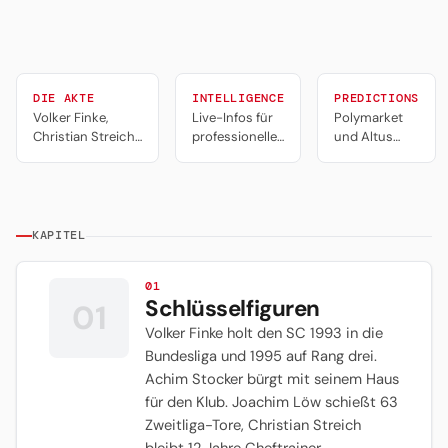
DIE AKTE
INTELLIGENCE
PREDICTIONS
Volker Finke,
Live-Infos für
Polymarket
Christian Streich
professionelles
und Altus
und die längste
Portfolio-
Alpha
Erfolgsgeschichte
Management,
Predictions.
im deutschen
Trading und
Tools für
Fussball
Predictions.
professionelle
Trader.
KAPITEL
01
Schlüsselfiguren
01
Volker Finke holt den SC 1993 in die
Bundesliga und 1995 auf Rang drei.
Achim Stocker bürgt mit seinem Haus
für den Klub. Joachim Löw schießt 63
Zweitliga-Tore, Christian Streich