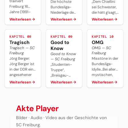
trainiert
Die höchste
,,Dem Chiellini
sich unfreiwillig
dem BVB-
mit erster
Freiburg 16
Bundesliga-
sei Schwester,
als Trainer.
Hype, Jens
Europacup-
Jahre (1991–
Niederlage des
die hätt g'sagt,
Daraus wird
Lehmanns
Gruppenphase
2007) und
SC Freiburg:
ich hätte es so
Weiterlesen
→
Weiterlesen
→
Weiterlesen
→
eine 16-Jahre-
Nachtreten
und das
überholt damit
0:7 verlieren
gerne gehabt,
Ära mit
gegen
Europa-
Otto Rehhagels
die Breisgauer
wenn Bonucci
Aufstieg 1993,
Coulibaly 2002
League-
Rekord.
in der Saison
geblieben wäre.
Rang 3 und
und der
Viertelfinale
KAPITEL 08
KAPITEL 09
KAPITEL 10
Andreas Zeyer
2011/12 beim FC
Tragisch
Good to
OMG
zwei UEFA-
Golfballwurf
2025/26.
kommt auf 236
Bayern
Pokal-Plätzen.
gegen Oliver
Know
Tragisch — SC
OMG — SC
Bundesliga-
München.
Kahn 2000.
Freiburg
Freiburg
Good to Know
Einsätze,
Jörg Berger:
Misstöne in der
— SC Freiburg
Papiss Cissé
Jörg Berger ist
Bundesliga-
,,Studenten-
auf 37 SCF-
in der DDR ein
Idylle…Bei aller
Truppe“,
Tore, Caglar
angesehener
mystischen,
,,Breisgau-
Söyüncü bringt
Fußballtrainer,
malerischen
Brasilianer“,
Weiterlesen
→
Weiterlesen
→
Weiterlesen
→
21,1 Mio. Euro.
der – so heißt
Gestaltung des
,,Finkes bunte
Christian
es -
Gesamtkunstwerks
Vögel“ – das
Streich
irgendwann als
SC Freiburg
sind nur einige
übertrifft mit
Nachfolger von
kommt der
bekannte
zwölf Jahren
Akte Player
Georg
Klub nicht
Spitznamen
alle Streich-
Buschner die
umhin, die
des SC
Vorgänger.
Bilder · Audio · Video aus der Geschichte von
Nationalmannschaft
berühmt-
Freiburg aus
übernehmen
berüchtigten
der Ägide von
SC Freiburg.