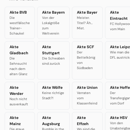
Akte BVB
Akte Bayern
Akte Bayer
Akte
Die
Von der
Meister.
Eintracht
westfälische
Lokalgröße
Titel? Äh...
FC Hollywoo
Trainer-
zum
Mist.
vom Main
Schaukel
Weltverein
Akte
Akte
Akte SCF
Akte Leipz
Der
Wie man die
Gladbach
Stuttgart
Bettelkönig
DFL austrick
Die
Die Schwaben
von
Sehnsucht
sind zurück
Südbaden
nach dem
alten Glanz
Akte
Akte Wölfe
Akte Union
Akte Hoffe
Keine richtige
Verraten
Der
Werder
Stadt?!
vom
Transfergiga
Noch nicht
Klassenfeind
vom Dorf
ausverkauft
Akte
Akte
Akte
Akte HSV
Von den
Mainz
Augsburg
Effzeh
Unabsteigba
Die graue
Rumble in the
Wo sind die