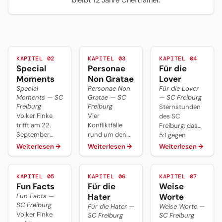
bleibt 12 Jahre Cheftrainer.
KAPITEL 02
KAPITEL 03
KAPITEL 04
Special
Personae
Für die
Moments
Non Gratae
Lover
Special
Personae Non
Für die Lover
Moments — SC
Gratae — SC
— SC Freiburg
Freiburg
Freiburg
Sternstunden
Volker Finke
Vier
des SC
trifft am 22.
Konfliktfälle
Freiburg: das
September
rund um den
5:1 gegen
1990 nach
SC Freiburg:
Trapattonis
Weiterlesen
→
Weiterlesen
→
Weiterlesen
→
Havelses 0:1 in
Gertjan
Bayern 1994,
Freiburg vor
Verbeeks PK-
der
dem
Boykott 2014
Klassenerhalt-
KAPITEL 05
KAPITEL 06
KAPITEL 07
Mannschaftsbus
nach
Coup 1994 in
Fun Facts
Für die
Weise
auf SCF-
Wortgefecht
Duisburg,
Hater
Worte
Fun Facts —
Präsident
mit Streich,
Christian
SC Freiburg
Für die Hater —
Weise Worte —
Achim Stocker
Wladimir Buts
Streichs Platz 5
Volker Finke
SC Freiburg
SC Freiburg
— und bewirbt
Scheitern nach
von 2012/13