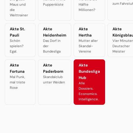
zum Fahrstu
Maus und
Puppenkiste
Hälfte
die
Millionen?
Welttrainer
Akte St.
Akte
Akte
Akte
Pauli
Heidenheim
Hertha
Königsbla
Schön
Das Dorf in
Mutter aller
Vier Minute
spielen?
der
Skandal-
Deutscher
Egal.
Bundesliga
Vereine
Meister
Akte
Akte
Akte
Fortuna
Paderborn
Bundesliga
Mal Punk,
Skandalclub
Hub
mal triste
unter Weiden
Alle
Rose
Dossiers.
Economics.
Intelligence.