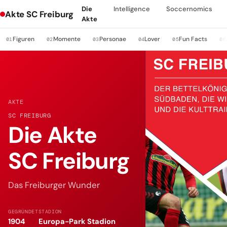
Die
Intelligence
Soccernomics
Akte SC Freiburg
Akte
Figuren
Momente
Personae
Lover
Fun Facts
01
02
03
04
05
06
AKTE
SC FREIBURG
Die Akte
SC Freiburg
Das Freiburger Wunder
GEGRÜNDET
STADION
1904
Europa-Park Stadion