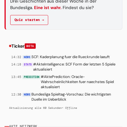
Drei Geschichten aus dieser Woche in der
Bundesliga.
Eine ist wahr.
Findest du sie?
Quiz starten →
Ticker
BETA
SCF: Kaderplanung fuer die Rueckrunde laeuft
14:32
NEWS
#AkteIntelligence: SCF Form der letzten 5 Spiele
14:18
STATS
aktualisiert
#AktePrediction: Oracle-
13:45
PREDICTION
Wahrscheinlichkeiten fuer naechstes Spiel
aktualisiert
Bundesliga Spieltag-Vorschau: Die wichtigsten
12:30
NEWS
Duelle im Ueberblick
Aktualisierung alle 60 Sekunden
• Offline
AKTE NETZWERK