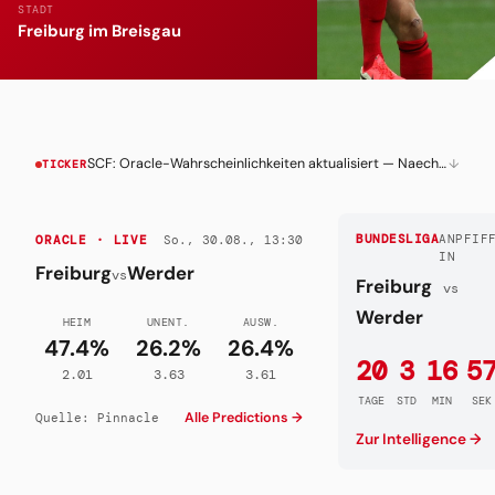
STADT
Freiburg im Breisgau
SCF: Oracle-Wahrscheinlichkeiten aktualisiert — Naechstes Spiel live verfolgen
↓
TICKER
So., 30.08., 13:30
BUNDESLIGA
ANPFIF
ORACLE · LIVE
IN
Freiburg
Werder
vs
Freiburg
vs
Werder
HEIM
UNENT.
AUSW.
47.4%
26.2%
26.4%
20
3
16
5
2.01
3.63
3.61
TAGE
STD
MIN
SEK
Alle Predictions →
Quelle: Pinnacle
Zur Intelligence →