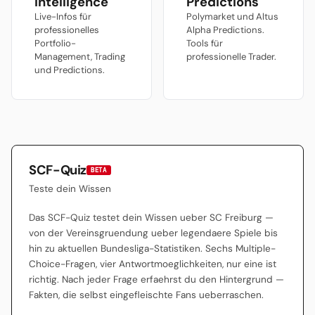
Intelligence
Predictions
Investor, keine Skandale —
24.000 Plätzen.
nur Arbeit, Demut und ein
Live-Infos für
Polymarket und Altus
Stadion, in dem der Tr...
professionelles
Alpha Predictions.
Portfolio-
Tools für
Management, Trading
professionelle Trader.
und Predictions.
SCF-Quiz
BETA
Teste dein Wissen
Das SCF-Quiz testet dein Wissen ueber SC Freiburg —
von der Vereinsgruendung ueber legendaere Spiele bis
hin zu aktuellen Bundesliga-Statistiken. Sechs Multiple-
Choice-Fragen, vier Antwortmoeglichkeiten, nur eine ist
richtig. Nach jeder Frage erfaehrst du den Hintergrund —
Fakten, die selbst eingefleischte Fans ueberraschen.