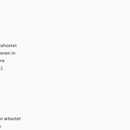
gehostet
ionen in
are
y
).
t arbeitet
h