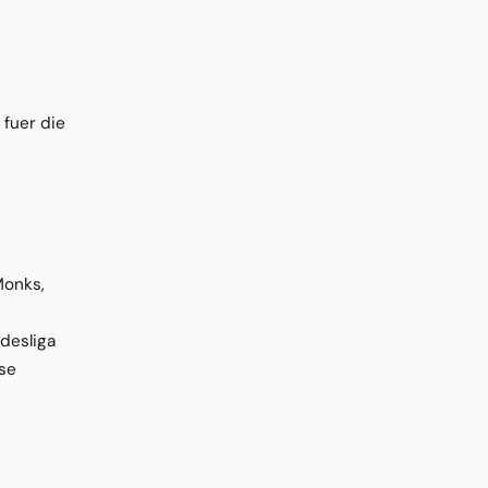
fuer die
Monks,
desliga
ese