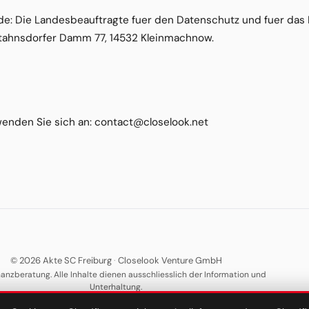
e: Die Landesbeauftragte fuer den Datenschutz und fuer das 
tahnsdorfer Damm 77, 14532 Kleinmachnow.
enden Sie sich an: contact@closelook.net
© 2026 Akte SC Freiburg
·
Closelook Venture GmbH
nanzberatung. Alle Inhalte dienen ausschliesslich der Information und
Unterhaltung.
·
·
·
·
Über uns
Datenschutz
AGB
Impressum
Keywords