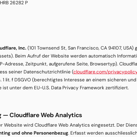
 HRB 26282 P
udflare, Inc.
(101 Townsend St, San Francisco, CA 94107, USA) 
Assets). Beim Aufruf der Website werden automatisch Informat
IP-Adresse, Zeitpunkt, aufgerufene Seite, Browsertyp). Cloudfl
ss seiner Datenschutzrichtlinie (
cloudflare.com/privacypolic
. 1 lit. f DSGVO (berechtigtes Interesse an einem sicheren und
re ist unter dem EU-U.S. Data Privacy Framework zertifiziert.
 — Cloudflare Web Analytics
r Website wird Cloudflare Web Analytics eingesetzt. Der Diens
inting und ohne Personenbezug
. Erfasst werden ausschliesslic