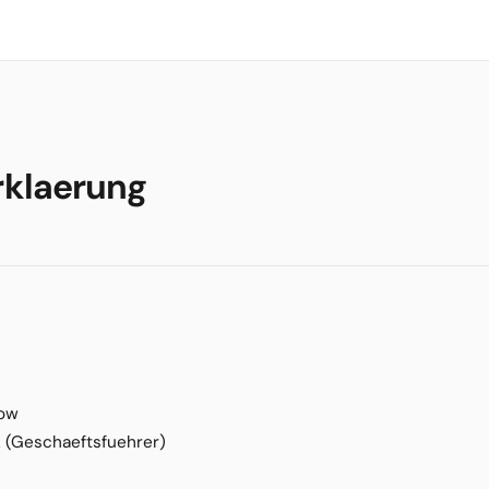
rklaerung
tow
 (Geschaeftsfuehrer)