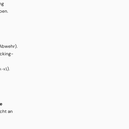
ng
ben.
Abwehr).
acking-
).
k-v1
ne
cht an