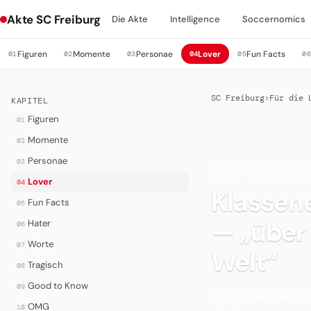
Akte SC Freiburg
Die Akte
Intelligence
Soccernomics
Figuren
Momente
Personae
Lover
Fun Facts
01
02
03
04
05
0
SC Freiburg
›
Für die 
KAPITEL
Figuren
01
Momente
02
Personae
03
LOVER
·
FÜR DIE LOV
Lover
04
Klassene
Fun Facts
05
— „über
Hater
06
Worte
07
Welt“
Tragisch
08
Good to Know
09
Vier Punkte Rücks
OMG
10