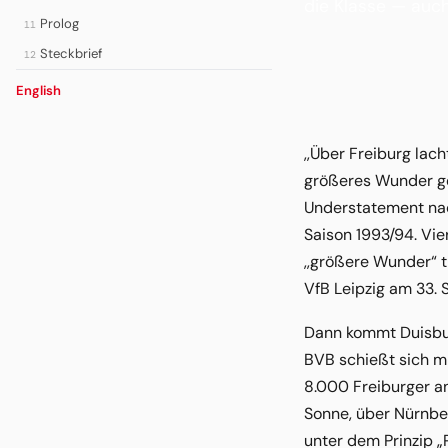
die Klasse — auc
Prolog
11
Steckbrief
12
English
,,Über Freiburg lac
größeres Wunder ge
Understatement nac
Saison 1993/94. Vie
,,größere Wunder“ t
VfB Leipzig am 33. 
Dann kommt Duisbur
BVB schießt sich m
8.000 Freiburger ang
Sonne, über Nürnber
unter dem Prinzip „