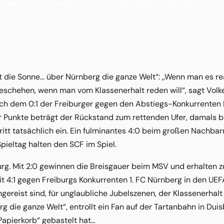
h dank Dortmunder Schützenhilfe gegen Nürnberg.
ht die Sonne… über Nürnberg die ganze Welt“: ,,Wenn man es re
schehen, wenn man vom Klassenerhalt reden will“, sagt Volk
h dem 0:1 der Freiburger gegen den Abstiegs-Konkurrenten 
r Punkte beträgt der Rückstand zum rettenden Ufer, damals b
ritt tatsächlich ein. Ein fulminantes 4:0 beim großen Nachbar
Spieltag halten den SCF im Spiel.
g. Mit 2:0 gewinnen die Breisgauer beim MSV und erhalten z
it 4:1 gegen Freiburgs Konkurrenten 1. FC Nürnberg in den U
ereist sind, für unglaubliche Jubelszenen, der Klassenerhalt i
g die ganze Welt“, entrollt ein Fan auf der Tartanbahn in Duis
Papierkorb“ gebastelt hat…