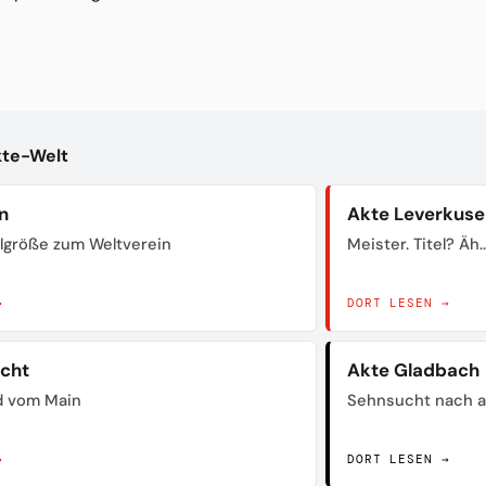
kte-Welt
n
Akte Leverkuse
lgröße zum Weltverein
Meister. Titel? Äh..
→
DORT LESEN →
acht
Akte Gladbach
d vom Main
Sehnsucht nach a
→
DORT LESEN →