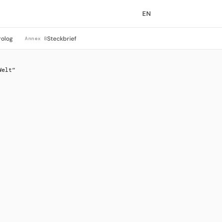
EN
rolog
Steckbrief
Annex B
Welt“