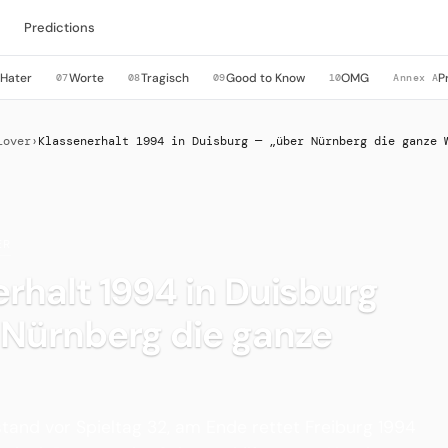
Predictions
Hater
Worte
Tragisch
Good to Know
OMG
P
6
07
08
09
10
Annex A
Lover
›
Klassenerhalt 1994 in Duisburg — „über Nürnberg die ganze 
ER
rhalt 1994 in Duisburg
 Nürnberg die ganze
tand vor Spieltag 32, am Ende rettet Freiburg 1994