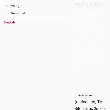
2:8 in Köln
Prolog
11
Steckbrief
12
Die nationale TV-
Premiere des
English
Sport-Club ist
eine Demütigung
— beim 1. FC Köln
im
Müngersdorfer
Stadion steht es
zur Pause schon
1:4.
Die ersten
(nationalen) TV-
Bilder des Sport-