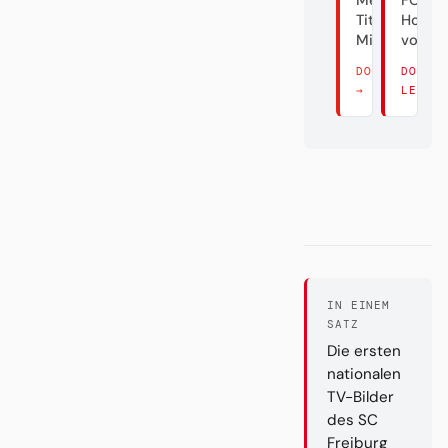
Meister.
FC
Titel? Äh...
Holly
Mist.
vom M
DORT LESEN
DORT
→
LESEN
IN EINEM
SATZ
Die ersten
nationalen
TV-Bilder
des SC
Freiburg