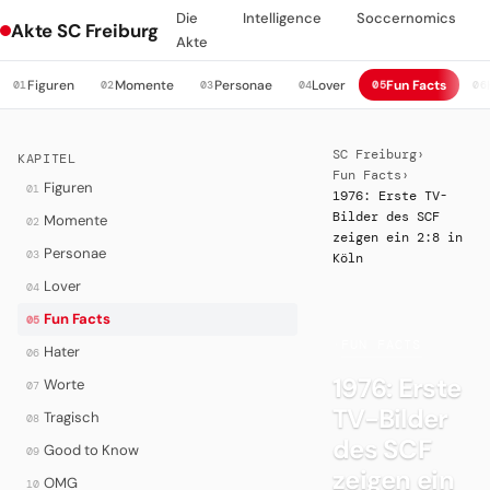
Die
Intelligence
Soccernomics
Akte SC Freiburg
Akte
Figuren
Momente
Personae
Lover
Fun Facts
01
02
03
04
05
06
SC Freiburg
›
KAPITEL
Fun Facts
›
Figuren
01
1976: Erste TV-
Bilder des SCF
Momente
02
zeigen ein 2:8 in
Personae
03
Köln
Lover
04
Fun Facts
05
·
FUN FACTS
Hater
06
1976: Erste
Worte
07
TV-Bilder
Tragisch
08
des SCF
Good to Know
09
zeigen ein
OMG
10