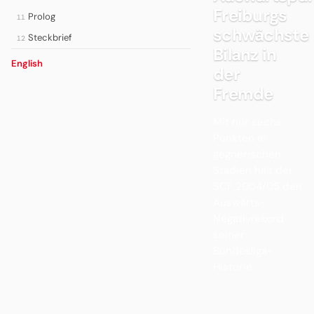
Freiburgs
Prolog
11
schwächste
Steckbrief
12
Bilanz in
English
der
Fremde
Mit nur sechs
Punkten in
gegnerischen
Stadien hält der
SCF 2004/05 den
Auswärts-
Negativrekord
seiner
Bundesliga-
Historie.