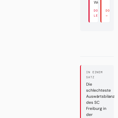
Weltverein
DORT
DORT 
LESEN →
→
IN EINEM
SATZ
Die
schlechteste
Auswärtsbilanz
des SC
Freiburg in
der