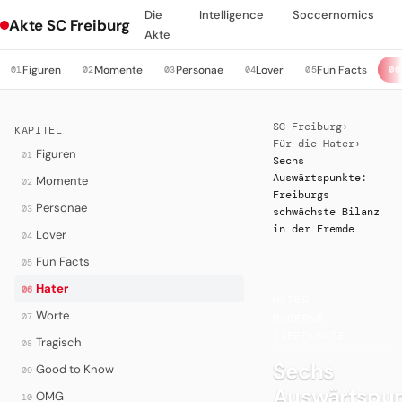
Die
Intelligence
Soccernomics
Akte SC Freiburg
Akte
Figuren
Momente
Personae
Lover
Fun Facts
01
02
03
04
05
06
SC Freiburg
›
KAPITEL
Für die Hater
›
Figuren
01
Sechs
Auswärtspunkte:
Momente
02
Freiburgs
Personae
03
schwächste Bilanz
in der Fremde
Lover
04
Fun Facts
05
Hater
06
HATER
·
Worte
07
MODERNE
TIEFPUNKTE
Tragisch
08
Sechs
Good to Know
09
Auswärtspun
OMG
10