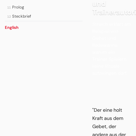
und
Prolog
11
Trainerautori
Steckbrief
12
Streich erklärt am
English
Beispiel von
Gebet und
Badewanne,
warum ein
Trainer Spielern
keine Rituale
aufzwingen darf.
"Der eine holt
Kraft aus dem
Gebet, der
andere aus der