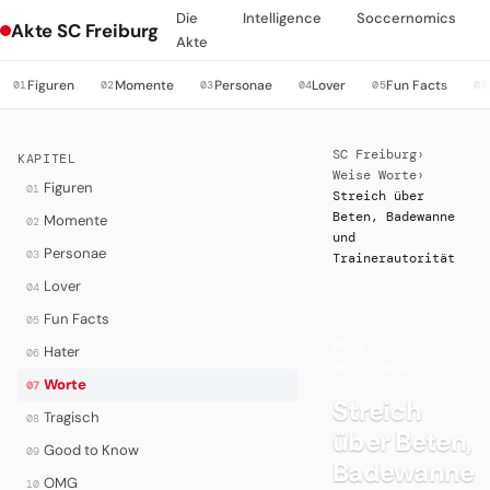
Die
Intelligence
Soccernomics
Akte SC Freiburg
Akte
Figuren
Momente
Personae
Lover
Fun Facts
01
02
03
04
05
06
SC Freiburg
›
KAPITEL
Weise Worte
›
Figuren
01
Streich über
Beten, Badewanne
Momente
02
und
Personae
03
Trainerautorität
Lover
04
Fun Facts
05
WORTE
·
Hater
06
WEISE WORTE
Worte
07
Streich
Tragisch
08
über Beten,
Good to Know
09
Badewanne
OMG
10