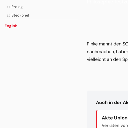
Philosophie festz
Prolog
11
Steckbrief
12
English
Finke mahnt den SC 
nachmachen, haben w
vielleicht an den 
Auch in der A
Akte Union
Verraten vom