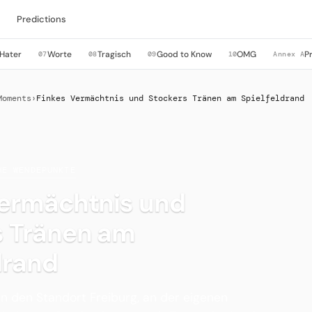
Predictions
Hater
Worte
Tragisch
Good to Know
OMG
P
07
08
09
10
Annex A
Moments
›
Finkes Vermächtnis und Stockers Tränen am Spielfeldrand
HE WENDEPUNKTE
Vermächtnis und
s Tränen am
drand
n den Standort Freiburg, an der eigenen