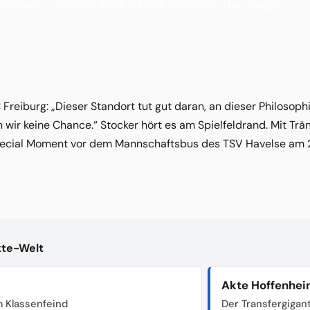
uhalten — Stocker hört zu, mit Tränen in den Augen.
Freiburg: „Dieser Standort tut gut daran, an dieser Philosop
ir keine Chance.“ Stocker hört es am Spielfeldrand. Mit Trän
Special Moment vor dem Mannschaftsbus des TSV Havelse am 
kte-Welt
Akte Hoffenhe
 Klassenfeind
Der Transfergigan