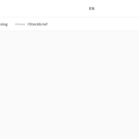
EN
rolog
Steckbrief
Annex B