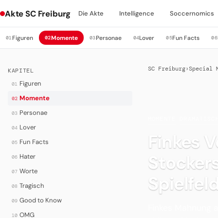
Akte SC Freiburg
Die Akte
Intelligence
Soccernomics
Figuren
Momente
Personae
Lover
Fun Facts
01
02
03
04
05
06
SC Freiburg
›
Special 
KAPITEL
Figuren
01
Momente
02
Personae
03
MOMENTE
·
DRAMATISC
Lover
04
Finkes 
Fun Facts
05
Stocker
Hater
06
Worte
07
Spielfel
Tragisch
08
Good to Know
09
Finkes Mahnung a
OMG
10