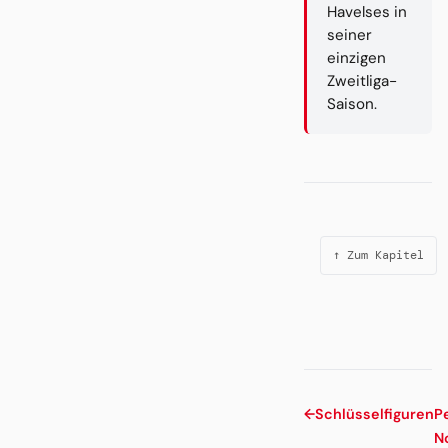
Havelses in
seiner
einzigen
Zweitliga-
Saison.
↑ Zum Kapitel
←
Schlüsselfiguren
P
N