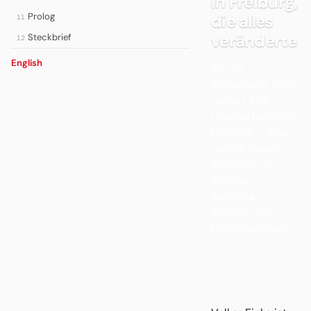
in Freiburg,
Prolog
die alles
11
veränderte
Steckbrief
12
English
Am 22.
September 1990
verliert TSV
Havelse beim SC
Freiburg — eine
von 25 Saison-
Pleiten in der
einzigen
Zweitliga-
Spielzeit der
Niedersachsen.