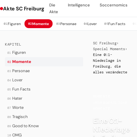
Die
Intelligence
Soccernomics
Akte SC Freiburg
Akte
Figuren
Momente
Personae
Lover
Fun Facts
01
02
03
04
05
06
SC Freiburg
›
KAPITEL
Special Moments
›
Figuren
01
Eine 0:1-
Niederlage in
Momente
02
Freiburg, die
Personae
03
alles veränderte
Lover
04
Fun Facts
05
MOMENTE
·
Hater
06
UNVERGESSLICHE
Worte
07
MOMENTE
Tragisch
08
Eine 0:1-
Good to Know
09
Niederlage
OMG
10