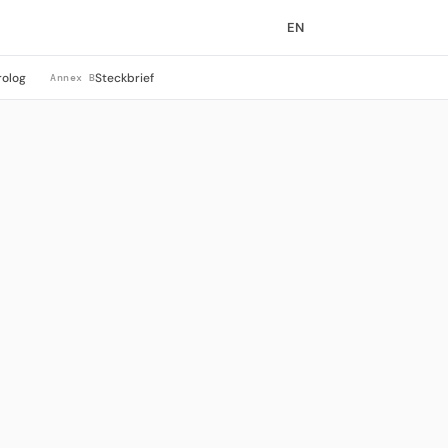
EN
rolog
Steckbrief
Annex B