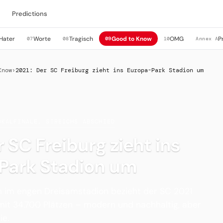
Predictions
Hater
Worte
Tragisch
Good to Know
OMG
P
07
08
09
10
Annex A
Know
›
2021: Der SC Freiburg zieht ins Europa-Park Stadion um
OKALFINALE, STREICHS ABSCHIED
r SC Freiburg zieht ins
Park Stadion um
 im engen Dreisamstadion bezieht der SC 2021
mit 34.700 Plätzen – modern und nachhaltig, aber
e.