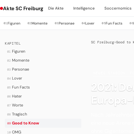
Akte SC Freiburg
Die Akte
Intelligence
Soccernomics
Figuren
Momente
Personae
Lover
Fun Facts
01
02
03
04
05
06
SC Freiburg
›
Good to 
KAPITEL
Figuren
01
Momente
02
Personae
03
·
NEUES STADION, P
Lover
04
2021: De
Fun Facts
05
Europa-
Hater
06
Worte
07
Nach Jahrzehnten
Tragisch
08
eine neue Arena 
Good to Know
09
ohne Gigantomani
OMG
10