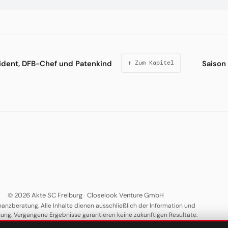
äsident, DFB-Chef und Patenkind
Saison
↑ Zum Kapitel
© 2026 Akte SC Freiburg
·
Closelook Venture GmbH
nanzberatung. Alle Inhalte dienen ausschließlich der Information und
tung. Vergangene Ergebnisse garantieren keine zukünftigen Resultate.
·
·
·
·
Über uns
Datenschutz
AGB
Impressum
Keywords