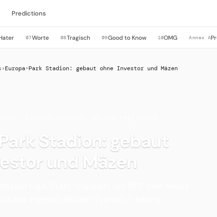
Predictions
Hater
Worte
Tragisch
Good to Know
OMG
Pr
07
08
09
10
Annex A
s
›
Europa-Park Stadion: gebaut ohne Investor und Mäzen
EKORD, EIGENES STADION, GRIFOS FREISTÖSSE
Park Stadion: gebaut
vestor und Mäzen
leinsten Liga-Etats finanziert der SCF sein neues
ils aus eigenen Mitteln. Typisch Freiburg.