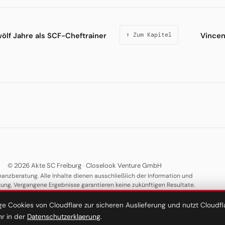
wölf Jahre als SCF-Cheftrainer
Vincen
↑ Zum Kapitel
© 2026 Akte SC Freiburg
·
Closelook Venture GmbH
nanzberatung. Alle Inhalte dienen ausschließlich der Information und
tung. Vergangene Ergebnisse garantieren keine zukünftigen Resultate.
·
·
·
·
Über uns
Datenschutz
AGB
Impressum
Keywords
ge Cookies von Cloudflare zur sicheren Auslieferung und nutzt Cloudf
English
hr in der
Datenschutzerklaerung
.