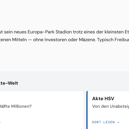
t sein neues Europa-Park Stadion trotz eines der kleinsten Eta
genen Mitteln — ohne Investoren oder Mäzene. Typisch Freibu
kte-Welt
Akte HSV
älfte Millionen?
Von den Unabstei
→
DORT LESEN →