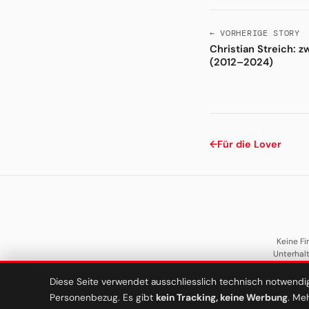
← VORHERIGE STORY
Christian Streich: z
(2012–2024)
←
Für die Lover
Keine Fi
Unterhal
Diese Seite verwendet ausschliesslich technisch notwendi
Personenbezug. Es gibt
kein Tracking, keine Werbung
. Me