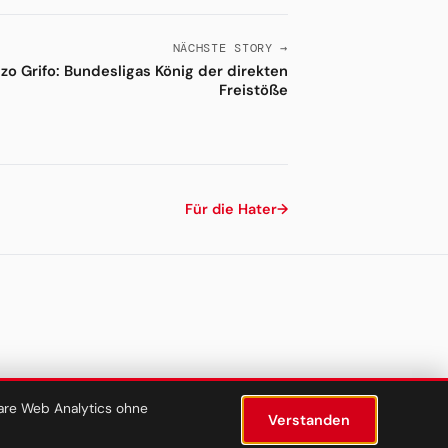
NÄCHSTE STORY →
zo Grifo: Bundesligas König der direkten
Freistöße
Für die Hater
→
lare Web Analytics ohne
Verstanden