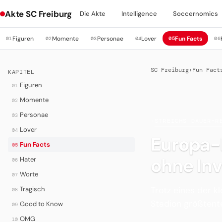
Akte SC Freiburg
Die Akte
Intelligence
Soccernomics
Figuren
Momente
Personae
Lover
Fun Facts
01
02
03
04
05
06
SC Freiburg
›
Fun Fact
KAPITEL
Figuren
01
Momente
02
Personae
03
·
STREICHS DAUER-R
Lover
04
Europa-
Fun Facts
05
ohne In
Hater
06
Worte
07
Trotz eines der k
Tragisch
08
Stadion größtente
Good to Know
09
OMG
10