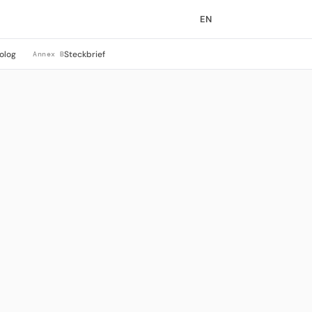
EN
olog
Steckbrief
Annex B