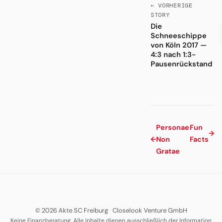
← VORHERIGE
STORY
Die
Schneeschippe
von Köln 2017 —
4:3 nach 1:3-
Pausenrückstand
Personae
Fun
→
←
Non
Facts
Gratae
© 2026 Akte SC Freiburg
·
Closelook Venture GmbH
Keine Finanzberatung. Alle Inhalte dienen ausschließlich der Information