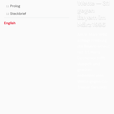
Wette — 3:1
Prolog
11
gegen
Steckbrief
12
Bayern im
März 1996
English
Am 9. März 1996
schlägt Freiburg
die Bayern erneut
mit 3:1; Harry
Decheiver trifft
doppelt und
gewinnt
nebenbei eine
Wette gegen Co-
Trainer Sarstedt.