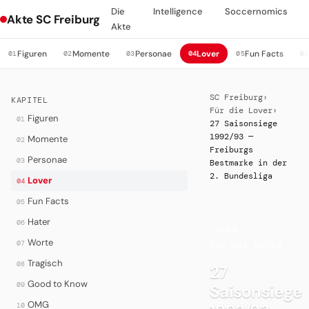
Die
Intelligence
Soccernomics
Akte SC Freiburg
Akte
Figuren
Momente
Personae
Lover
Fun Facts
01
02
03
04
05
0
SC Freiburg
›
KAPITEL
Für die Lover
›
Figuren
01
27 Saisonsiege
1992/93 —
Momente
02
Freiburgs
Personae
03
Bestmarke in der
2. Bundesliga
Lover
04
Fun Facts
05
Hater
06
LOVER
·
Worte
07
FÜR DIE LOVER
Tragisch
08
27
Good to Know
09
Saisonsiege
OMG
10