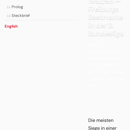
1992/93 —
Prolog
Freiburgs
11
Bestmarke
Steckbrief
12
in der 2.
English
Bundesliga
In der
Aufstiegssaison
1992/93 holt der
SCF 27 Siege in
der 2. Bundesliga
— mehr waren es
nie.
Die meisten
Siege in einer