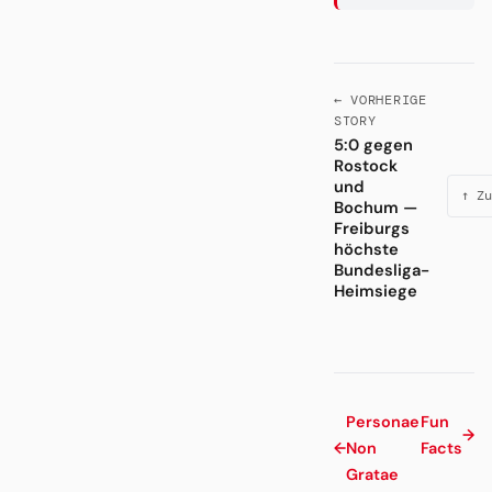
← VORHERIGE
STORY
5:0 gegen
Rostock
und
↑ Zu
Bochum —
Freiburgs
höchste
Bundesliga-
Heimsiege
Personae
Fun
→
←
Non
Facts
Gratae