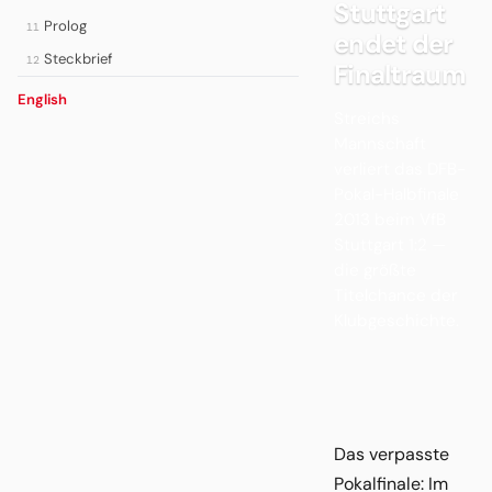
Stuttgart
Prolog
11
endet der
Steckbrief
12
Finaltraum
English
Streichs
Mannschaft
verliert das DFB-
Pokal-Halbfinale
2013 beim VfB
Stuttgart 1:2 —
die größte
Titelchance der
Klubgeschichte.
Das verpasste
Pokalfinale: Im