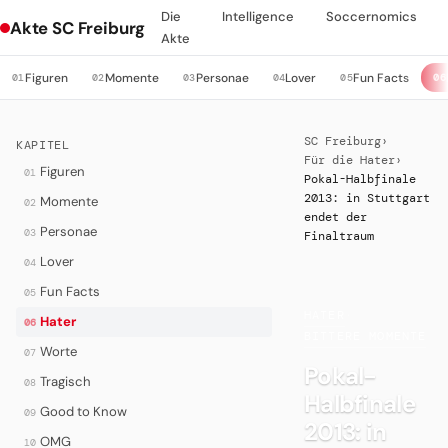
Die
Intelligence
Soccernomics
Akte SC Freiburg
Akte
Figuren
Momente
Personae
Lover
Fun Facts
01
02
03
04
05
06
SC Freiburg
›
KAPITEL
Für die Hater
›
Figuren
01
Pokal-Halbfinale
2013: in Stuttgart
Momente
02
endet der
Personae
03
Finaltraum
Lover
04
Fun Facts
05
HATER
·
Hater
06
BITTERE MOMENTE
Worte
07
Pokal-
Tragisch
08
Halbfinale
Good to Know
09
2013: in
OMG
10