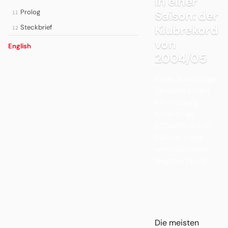
in einer
Prolog
Saison: der
11
Klubrekord
Steckbrief
12
von
English
2004/05
Keine Bundesliga-
Spielzeit endet
für Freiburg
bitterer als
2004/05 mit 22
Pleiten — der
vereinsinterne
Negativrekord.
Die meisten