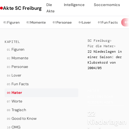
Die
Intelligence
Soccernomics
Akte SC Freiburg
Akte
Figuren
Momente
Personae
Lover
Fun Facts
01
02
03
04
05
06
SC Freiburg
›
KAPITEL
Für die Hater
›
Figuren
01
22 Niederlagen in
einer Saison: der
Momente
02
Klubrekord von
Personae
03
2004/05
Lover
04
Fun Facts
05
HATER
·
Hater
06
HISTORISCHE
Worte
07
NIEDERLAGEN
Tragisch
08
22
Good to Know
09
Niederlagen
OMG
10