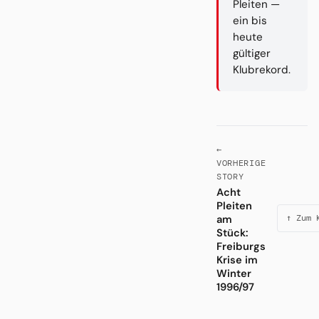
Pleiten —
ein bis
heute
gültiger
Klubrekord.
←
VORHERIGE
STORY
Acht
Pleiten
am
↑ Zum 
Stück:
Freiburgs
Krise im
Winter
1996/97