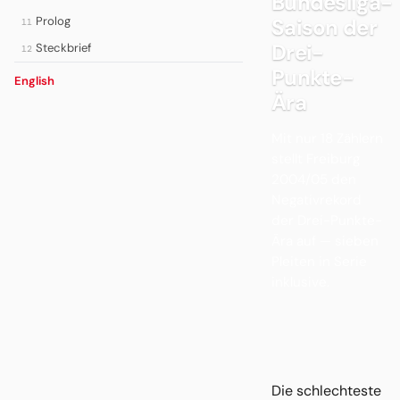
Bundesliga-
Prolog
Saison der
11
Drei-
Steckbrief
12
Punkte-
English
Ära
Mit nur 18 Zählern
stellt Freiburg
2004/05 den
Negativrekord
der Drei-Punkte-
Ära auf — sieben
Pleiten in Serie
inklusive.
Die schlechteste