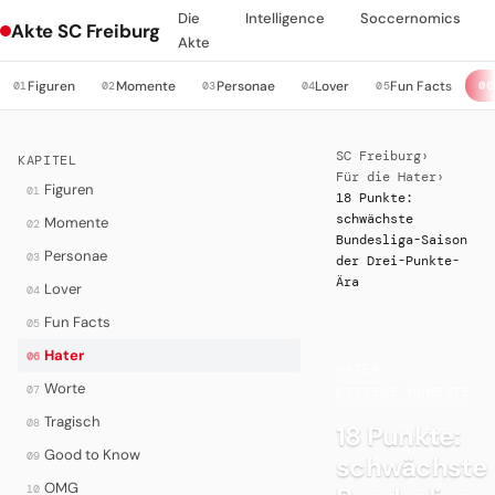
Die
Intelligence
Soccernomics
Akte SC Freiburg
Akte
Figuren
Momente
Personae
Lover
Fun Facts
01
02
03
04
05
06
SC Freiburg
›
KAPITEL
Für die Hater
›
Figuren
01
18 Punkte:
schwächste
Momente
02
Bundesliga-Saison
Personae
03
der Drei-Punkte-
Ära
Lover
04
Fun Facts
05
Hater
06
HATER
·
Worte
07
BITTERE MOMENTE
Tragisch
08
18 Punkte:
Good to Know
09
schwächste
OMG
10