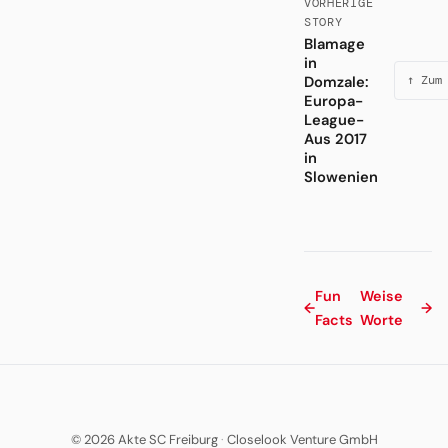
VORHERIGE
STORY
Blamage
in
Domzale:
↑ Zum
Europa-
League-
Aus 2017
in
Slowenien
Fun
Weise
←
→
Facts
Worte
© 2026 Akte SC Freiburg
·
Closelook Venture GmbH