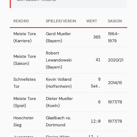
REKORD
SPIELER/VEREIN
WERT
SAISON
Meiste Tore
Gerd Mueller
1964-
365
(Karriere)
(Bayern)
1979
Robert
Meiste Tore
41
Lewandowski
2020/21
(Saison)
(Bayern)
Schnellstes
Kevin Volland
9
2014/15
Sek.
Tor
(Hoffenheim)
Meiste Tore
Dieter Mueller
6
1977/78
(Spiel)
(Koeln)
Hoechster
Gladbach vs.
12:0
1977/78
Sieg
Dortmund