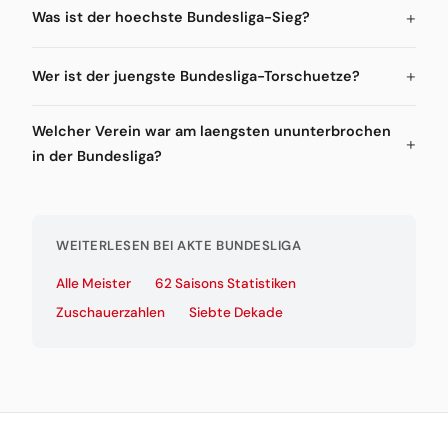
Was ist der hoechste Bundesliga-Sieg?
Wer ist der juengste Bundesliga-Torschuetze?
Welcher Verein war am laengsten ununterbrochen
in der Bundesliga?
WEITERLESEN BEI AKTE BUNDESLIGA
Alle Meister
62 Saisons Statistiken
Zuschauerzahlen
Siebte Dekade