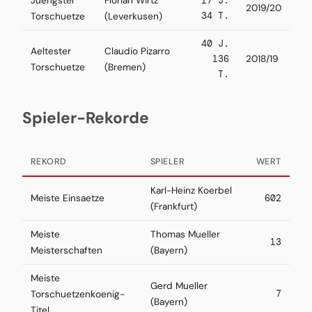
Juengster
Florian Wirtz
17 J.
2019/20
34 T.
Torschuetze
(Leverkusen)
40 J.
Aeltester
Claudio Pizarro
136
2018/19
Torschuetze
(Bremen)
T.
Spieler-Rekorde
REKORD
SPIELER
WERT
Karl-Heinz Koerbel
Meiste Einsaetze
602
(Frankfurt)
Meiste
Thomas Mueller
13
Meisterschaften
(Bayern)
Meiste
Gerd Mueller
7
Torschuetzenkoenig-
(Bayern)
Titel