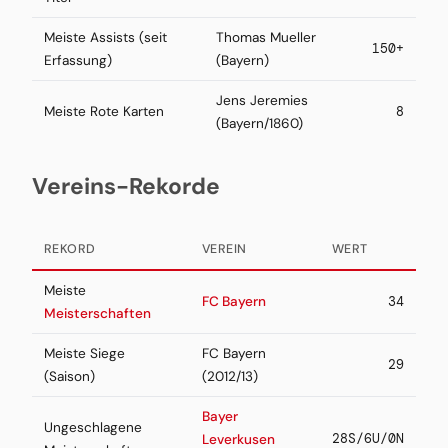
Meiste Assists (seit
Thomas Mueller
150+
Erfassung)
(Bayern)
Jens Jeremies
Meiste Rote Karten
8
(Bayern/1860)
Vereins-Rekorde
REKORD
VEREIN
WERT
Meiste
FC Bayern
34
Meisterschaften
Meiste Siege
FC Bayern
29
(Saison)
(2012/13)
Bayer
Ungeschlagene
28S/6U/0N
Leverkusen