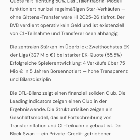
Quote fällt Richtung 50%. Das „Talentfabrik-Modell"
funktioniert nur bei regelmäßigen Star-Verkäufen —
ohne Gittens-Transfer wäre H1 2025-26 tiefrot. Der
BVB verdient operativ kein Geld und ist existenziell
von CL-Teilnahme und Transfererlösen abhängig.
Die zentralen Stärken im Überblick: Zweithöchstes EK
der Liga (327 Mio €) bei starker EK-Quote (55,5%)
Erfolgreiche Spielerentwicklung: 4 Verkäufe über 75
Mio € in 5 Jahren Börsennotiert — hohe Transparenz
und Bilanzdisziplin
Die DFL-Bilanz zeigt einen finanziell soliden Club. Die
Leading Indicators zeigen einen Club in der
Ergebniswende. Die Strukturrisiken zeigen ein
Geschäftsmodell, das auf Fortschreibung von
Transferinflation und CL-Teilnahme gebaut ist. Der
Black Swan — ein Private-Credit-getriebener