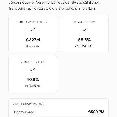
börsennotierter Verein unterliegt der BVB zusätzlichen
Transparenzpflichten, die die Bilanzdisziplin stärken.
EIGENKAPITAL POSITIV
EK-QUOTE > 30%
✓
✓
€327M
55.5%
Bestanden
+25.5 Pkt Puffer
VERBINDL. < 50%
✓
40.9%
9.1 Pkt Puffer
BILANZ (2024-06-30)
€589.7M
Bilanzsumme