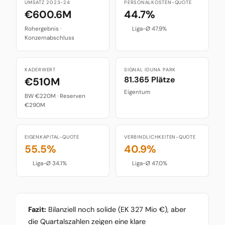
UMSATZ 2023-24
PERSONALKOSTEN-QUOTE
€600.6M
44.7%
Rohergebnis ·
Liga-Ø 47.9%
Konzernabschluss
KADERWERT
SIGNAL IDUNA PARK
81.365 Plätze
€510M
Eigentum
BW €220M · Reserven
€290M
EIGENKAPITAL-QUOTE
VERBINDLICHKEITEN-QUOTE
55.5%
40.9%
Liga-Ø 34.1%
Liga-Ø 47.0%
Fazit:
Bilanziell noch solide (EK 327 Mio €), aber
die Quartalszahlen zeigen eine klare