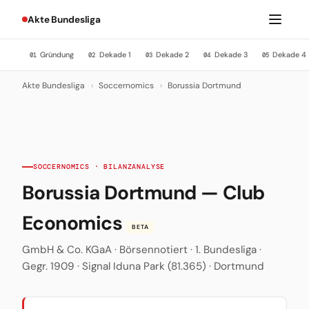
Akte Bundesliga
Gründung
Dekade 1
Dekade 2
Dekade 3
Dekade 4
01
02
03
04
05
Akte Bundesliga
›
Soccernomics
›
Borussia Dortmund
SOCCERNOMICS · BILANZANALYSE
Borussia Dortmund — Club
Economics
BETA
GmbH & Co. KGaA · Börsennotiert · 1. Bundesliga ·
Gegr. 1909 · Signal Iduna Park (81.365) · Dortmund