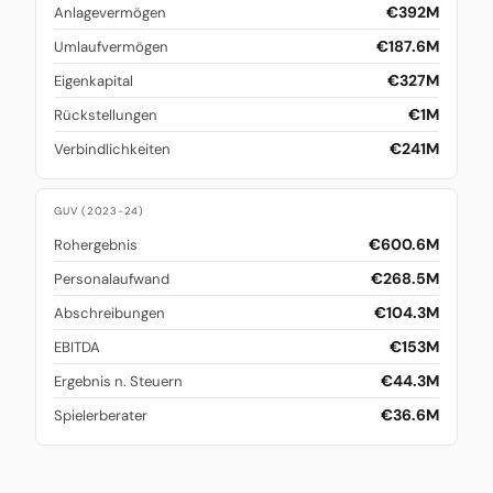
€392M
Anlagevermögen
€187.6M
Umlaufvermögen
€327M
Eigenkapital
€1M
Rückstellungen
€241M
Verbindlichkeiten
GUV (2023-24)
€600.6M
Rohergebnis
€268.5M
Personalaufwand
€104.3M
Abschreibungen
€153M
EBITDA
€44.3M
Ergebnis n. Steuern
€36.6M
Spielerberater