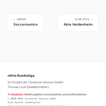
← ZURÜCK
CLUB-SITE →
Soccernomics
Akte Heidenheim
Akte Bundesliga
Ein Projekt der Closelook Venture GmbH
Thomas Look (Gesellschafter)
↗ closelook.net
altusalpha.com
closelook.soccer
Newsletter
© 2020–2026 Closelook Venture GmbH
Alle Rechte vorbehalten.