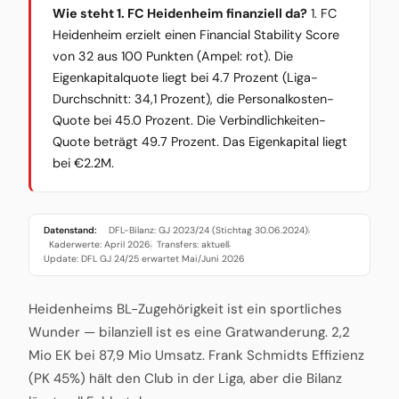
Wie steht 1. FC Heidenheim finanziell da?
1. FC
Heidenheim erzielt einen Financial Stability Score
von 32 aus 100 Punkten (Ampel: rot). Die
Eigenkapitalquote liegt bei 4.7 Prozent (Liga-
Durchschnitt: 34,1 Prozent), die Personalkosten-
Quote bei 45.0 Prozent. Die Verbindlichkeiten-
Quote beträgt 49.7 Prozent. Das Eigenkapital liegt
bei €2.2M.
Datenstand:
DFL-Bilanz: GJ 2023/24 (Stichtag 30.06.2024)
·
Kaderwerte: April 2026
Transfers: aktuell
·
·
Update: DFL GJ 24/25 erwartet Mai/Juni 2026
Heidenheims BL-Zugehörigkeit ist ein sportliches
Wunder — bilanziell ist es eine Gratwanderung. 2,2
Mio EK bei 87,9 Mio Umsatz. Frank Schmidts Effizienz
(PK 45%) hält den Club in der Liga, aber die Bilanz