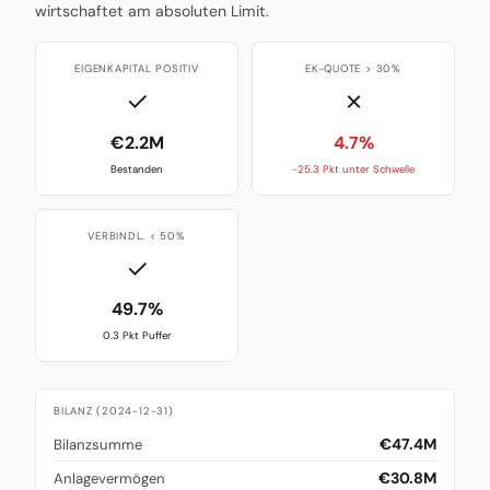
wirtschaftet am absoluten Limit.
EIGENKAPITAL POSITIV
EK-QUOTE > 30%
✓
✗
€2.2M
4.7%
Bestanden
-25.3 Pkt unter Schwelle
VERBINDL. < 50%
✓
49.7%
0.3 Pkt Puffer
BILANZ (2024-12-31)
€47.4M
Bilanzsumme
€30.8M
Anlagevermögen