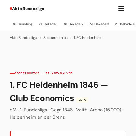
Akte Bundesliga
Gründung
Dekade 1
Dekade 2
Dekade 3
Dekade 4
01
02
03
04
05
Akte Bundesliga
›
Soccernomics
›
1. FC Heidenheim
SOCCERNOMICS · BILANZANALYSE
1. FC Heidenheim 1846 —
Club Economics
BETA
e.V. · 1. Bundesliga · Gegr. 1846 · Voith-Arena (15.000) ·
Heidenheim an der Brenz